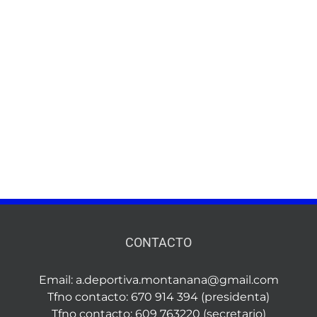
CONTACTO
Email:
a.deportiva.montanana@gmail.com
Tfno contacto: 670 914 394 (presidenta)
Tfno contacto: 609 763220 (secretario)